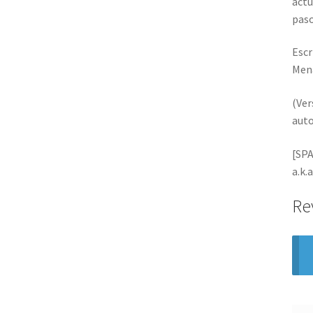
actu
paso
Escr
Mena
(Ver
auto
[SPA
a.k.
Re