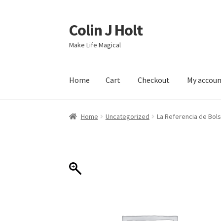
Colin J Holt
Skip
Skip
to
to
Make Life Magical
navigation
content
Home
Cart
Checkout
My accou
Home
Cart
Checkout
My account
Sample Pag
Home
Uncategorized
La Referencia de Bol