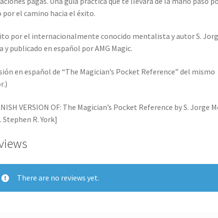
aciones pagas. Una guía práctica que te llevará de la mano paso p
 por el camino hacia el éxito.
ito por el internacionalmente conocido mentalista y autor S. Jor
 y publicado en español por AMG Magic.
sión en español de “The Magician’s Pocket Reference” del mismo
r.)
NISH VERSION OF: The Magician’s Pocket Reference by S. Jorge M
a. Stephen R. York]
views
There are no reviews yet.