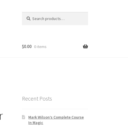
Search
Search
for:
$
0.00
0 items
o
Recent Posts
r
Mark Wilson’s Complete Course
In Magic